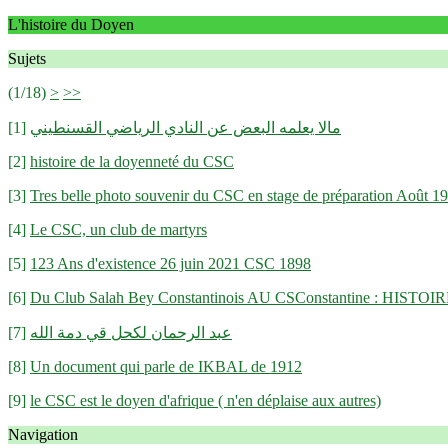
L'histoire du Doyen
Sujets
(1/18)
>
>>
[1]
مالا يعلمه البعض عن النادي الرياضي القسنطيني
[2]
histoire de la doyenneté du CSC
[3]
Tres belle photo souvenir du CSC en stage de préparation Août 1
[4]
Le CSC, un club de martyrs
[5]
123 Ans d'existence 26 juin 2021 CSC 1898
[6]
Du Club Salah Bey Constantinois AU CSConstantine : HIST
[7]
عبد الرحمان لكحل قي دمة الله
[8]
Un document qui parle de IKBAL de 1912
[9]
le CSC est le doyen d'afrique ( n'en déplaise aux autres)
Navigation