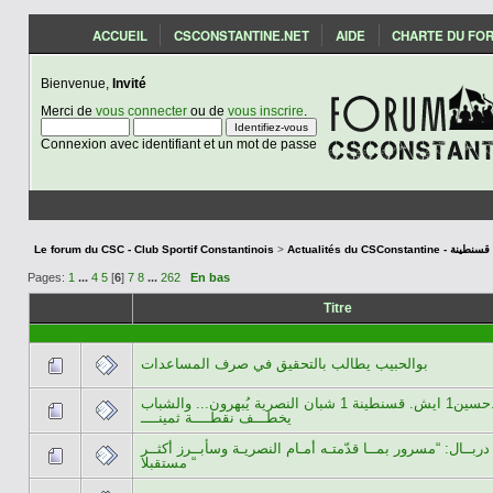
ACCUEIL
CSCONSTANTINE.NET
AIDE
CHARTE DU FO
Bienvenue,
Invité
Merci de
vous connecter
ou de
vous inscrire
.
Connexion avec identifiant et un mot de passe
Le forum du CSC - Club Sportif Constantinois
>
Actualités du CSCon
Pages:
1
...
4
5
[
6
]
7
8
...
262
En bas
Titre
بوالحبيب يطالب بالتحقيق في صرف المساعدات
ن.حسين1 ايش. قسنطينة 1 شبان النصرية يُبهرون... والشباب
يخطـــف نقطــــة ثمينــــ
دربــال: “مسرور بمــا قدّمتـه أمـام النصريـة وسأبــرز أكثــر
مستقبلا “