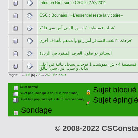
Infos en Bref sur le CSC le 27/2/2011
CSC : Bounaâs : «L’essentiel reste la victoire»
شباب قسنطينة “بابـــور السي آس سي قلــّع“
فرحات: “اللعب للسنافر أمر رائع وأعـدهم بأهداف أخرى”
السنافر يواصلون العزف المنفرد في الريادة
ش. قسنطينة 4 - ش. تموشنت 1 فرحات يسجل ثنائية في أحلى
بداية، و”سي. اس. سي” يتألق
Pages:
1
...
4
5
[
6
]
7
8
...
262
En haut
Sujet normal
Sujet bloqué
Sujet populaire (plus de 30 interventions)
Sujet épingl
Sujet très populaire (plus de 60 interventions)
Sondage
© 2008-2022 CSConstant