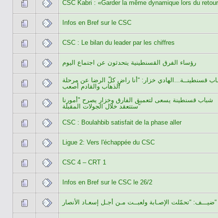
CSC Kabri : «Garder la même dynamique lors du retou
Infos en Bref sur le CSC
CSC : Le bilan du leader par les chiffres
رؤساء الفرق القسنطينية يتحدثون عن اجتماع اليوم
اب قسنطينــة...الهادي خزار: “أنا راضٍ كلّ الرضا عن مرحلة
الذهاب والقادم أصعب
شباب قسنطينة يسعى لتعميق الفارق وخزار يصرح "أمورنا
ستتعقد خلال الجولات المقبلة"
CSC : Boulahbib satisfait de la phase aller
Ligue 2: Vers l'échappée du CSC
CSC 4 – CRT 1
Infos en Bref sur le CSC le 26/2
ضيـــف: “تحمّلت الإصـابة ولعبــت مـن أجـل إسعـاد الأنصار“