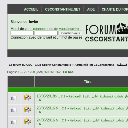
ACCUEIL
CSCONSTANTINE.NET
AIDE
CHARTE DU FO
Bienvenue,
Invité
Merci de
vous connecter
ou de
vous inscrire
.
Connexion avec identifiant et un mot de passe
Le forum du CSC - Club Sportif Constantinois
>
Actualités du CSCon
Pages:
1
...
257
258
[
259
]
260
261
262
En bas
Titre
13/05/2018ار شباب قسنطينة على نافدة الصحافة
5
...
2
1
«
6
»
23/06/2016 ر شباب قسنطينة على نافدة الصحافة
5
...
2
1
«
6
»
24/06/2016 ر شباب قسنطينة على نافدة الصحافة
5
...
2
1
«
6
»