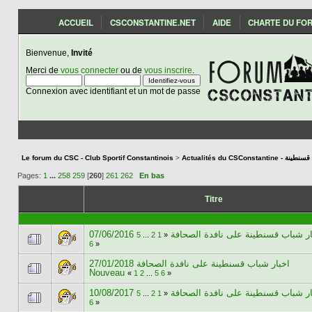
ACCUEIL
CSCONSTANTINE.NET
AIDE
CHARTE DU FO
Bienvenue,
Invité
Merci de
vous connecter
ou de
vous inscrire
.
Connexion avec identifiant et un mot de passe
Le forum du CSC - Club Sportif Constantinois
>
Actualités du CSCon
Pages:
1
...
258
259
[
260
]
261
262
En bas
Titre
07/06/2016 ر شباب قسنطينة على نافدة الصحافة
5
...
2
1
«
6
»
27/01/2018 اخبار شباب قسنطينة على نافدة الصحافة
Nouveau
«
1
2
...
5
6
»
10/08/2017 ر شباب قسنطينة على نافدة الصحافة
5
...
2
1
«
6
»