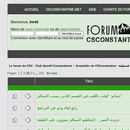
ACCUEIL
CSCONSTANTINE.NET
AIDE
CHARTE DU FO
Bienvenue,
Invité
Merci de
vous connecter
ou de
vous inscrire
.
Connexion avec identifiant et un mot de passe
Le forum du CSC - Club Sportif Constantinois
>
Actualités du CSCon
Pages:
1
2
3
[
4
]
5
6
...
262
En bas
Titre
حمادو: “قبلت باللعب في القسم الثاني بسبب السنافر”
رابع لقاء ودي في البرنامج
جريدة النصر .. إحتياطيو السنافر يفوزون على القليعة