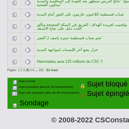
يح: “نتائج التربص ستظهر بعد العودة إلى المنافسة والمدية
ستكون الضحية”
شباب قسنطينة اللاعبون عازمون على الفوز أمام المدية
بولحبيب لجريدة الهداف: الفريق في السكة الصحيحة وتألق
الجدد دليل على نجاح الاستقد
نجم شباب قسنطينة حمزة ياسف لـ”الفجر”
خزار يضع أخر اللمسات لمواجهة المدية
Hammadou aura 125 millions du CSC !!
Pages:
1
2
3
[
4
]
5
6
...
262
En haut
Sujet normal
Sujet bloqué
Sujet populaire (plus de 30 interventions)
Sujet épingl
Sujet très populaire (plus de 60 interventions)
Sondage
© 2008-2022 CSConstant