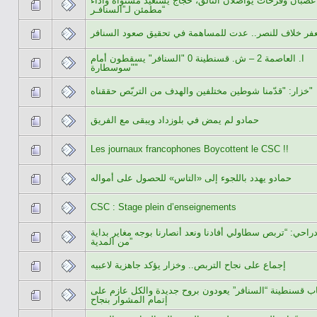
غضبان وفرحات يواصلان التألق، حجاج يستعيد مستواه وأداء
مطمئن لـ”السنافـر“
فر خلاف للنصر.. عدت للمساهمة في تحقيق صعود السنافر
ا. العاصمة 2 – ش. قسنطينة 0 "السنافر" يسقطون أمام
"سوسطارة"
خزار: "قدّمنا شوطين مختلفين والهدف من التربّص حققناه"
حمادو لم يمض في بلوزداد ويبقى مع الفريق
Les journaux francophones Boycottent le CSC !!
حمادو يهدد باللجوء إلى «التاس» للحصول على أمواله
CSC : Stage plein d’enseignements
راحي: “تربص سطاولي أفادنا ونعد أنصارنا بوجه مغاير بداية
من المدية”
إجماع على نجاح التربص.. وخزار يؤكد جاهزية لاعبيه
ب قسنطينة “السنافر” يعودون بروح جديدة والكل عازم على
إتمام المشوار بنجاح