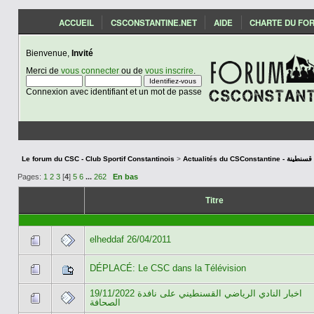
ACCUEIL
CSCONSTANTINE.NET
AIDE
CHARTE DU FO
Bienvenue,
Invité
Merci de
vous connecter
ou de
vous inscrire
.
Connexion avec identifiant et un mot de passe
Le forum du CSC - Club Sportif Constantinois
>
Actualités du CSCon
Pages:
1
2
3
[
4
]
5
6
...
262
En bas
Titre
elheddaf 26/04/2011
DÉPLACÉ: Le CSC dans la Télévision
19/11/2022 اخبار النادي الرياضي القسنطيني على نافدة
الصحافة