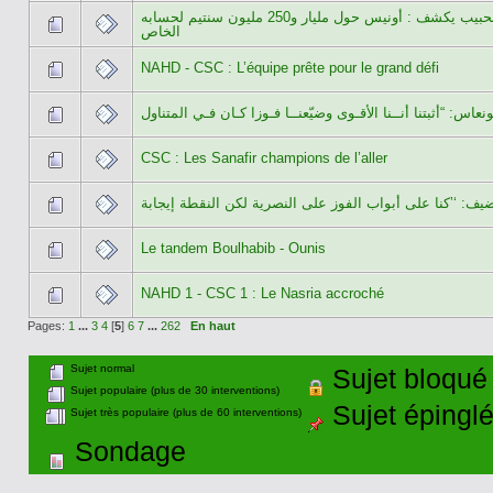
بوالحبيب يكشف : أونيس حول مليار و250 مليون سنتيم لحسابه
الخاص
NAHD - CSC : L’équipe prête pour le grand défi
CSC : Les Sanafir champions de l’aller
Le tandem Boulhabib - Ounis
NAHD 1 - CSC 1 : Le Nasria accroché
Pages:
1
...
3
4
[
5
]
6
7
...
262
En haut
Sujet normal
Sujet bloqué
Sujet populaire (plus de 30 interventions)
Sujet épingl
Sujet très populaire (plus de 60 interventions)
Sondage