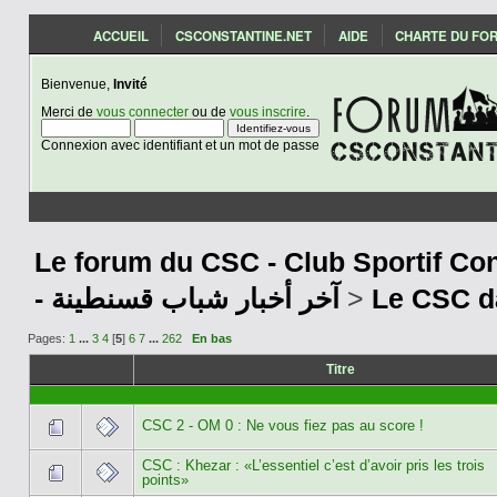
ACCUEIL
CSCONSTANTINE.NET
AIDE
CHARTE DU FO
Bienvenue,
Invité
Merci de
vous connecter
ou de
vous inscrire
.
Connexion avec identifiant et un mot de passe
Le forum du CSC - Club Sportif Con
- آخر أخبار شباب قسنطينة
>
Le CSC d
Pages:
1
...
3
4
[
5
]
6
7
...
262
En bas
Titre
CSC 2 - OM 0 : Ne vous fiez pas au score !
CSC : Khezar : «L’essentiel c’est d’avoir pris les trois
points»