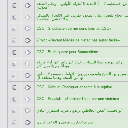
ش. قسنطينة 2 – أ. المدية 0 “مازلنا اللّولين... وعلى الطلعة
معوّلين”
ل حجاج للنصر: رهان الصعود حفزني على الالتحاق بالسنافر
و لا أخشى المنافسة
CSC : Ghodbane «Je me sens bien au CSC»
Z’mit : «Devant Médéa ce n’était pas aussi facile»
CSC : Et de quatre pour Boumediène
رغم تتويجه بطلا للشتاء .. خزار غير راض عن أداء فريقه
ويطالبهم بالعمل أكثر
نيس و بن الشيخ ولوصيف يردون : اتهامات سوسو لا أساس
لها من الصحة وهمنا مصلحة ال
CSC : Kabri et Cheniguer absents à la reprise
CSC : Soualah : «Terminer l’aller par une victoire»
بوالحبيب: "بعض الخلاطين يريدون ضرب استقرار النادي"
تصريح الحارس قرفي و اللاعب كابري