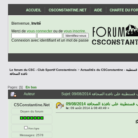
ACCUEIL
CSCONSTANTINE.NET
AIDE
CHARTE DU FO
Bienvenue,
Invité
Merci de
vous connecter
ou de
vous inscrire
.
Connexion avec identifiant et un mot de passe
Le forum du CSC - Club Sportif Constantinois
>
Actualités du CSCon
نافذة الصحافة
Pages: [
1
]
En bas
Auteur
09/08/2014 سنطينة على نافذة الصحافة
CSConstantine.Net
le:
09 août 2014 à 08:40:49 »
Doyen du forum
Hors ligne
Messages: 2578