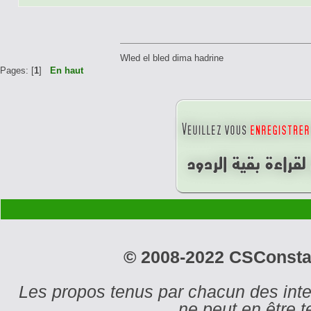
Wled el bled dima hadrine
Pages: [
1
]
En haut
© 2008-2022 CSConstant
Les propos tenus par chacun des int
ne peut en être