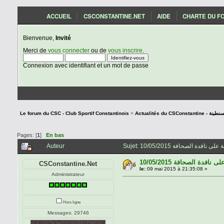
ACCUEIL
CSCONSTANTINE.NET
AIDE
CHARTE DU F
Bienvenue,
Invité
Merci de
vous connecter
ou de
vous inscrire
.
Connexion avec identifiant et un mot de passe
Le forum du CSC - Club Sportif Constantinois
>
Actualités du C
Pages: [
1
]
En bas
Auteur
10/05/2015 دة الصحافة
CSConstantine.Net
le:
09 mai 2015 à 21:35:08 »
Administrateur
Hors ligne
Messages: 29746