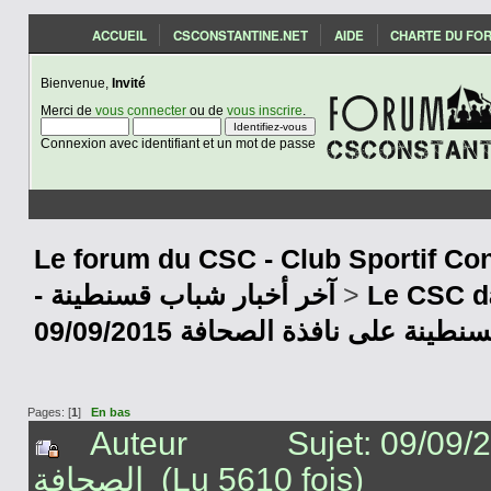
ACCUEIL
CSCONSTANTINE.NET
AIDE
CHARTE DU FO
Bienvenue,
Invité
Merci de
vous connecter
ou de
vous inscrire
.
Connexion avec identifiant et un mot de passe
Le forum du CSC - Club Sportif Con
- آخر أخبار شباب قسنطينة
>
Le CSC d
09/09/2015 نة على نافذة الصحافة
Pages: [
1
]
En bas
Auteur
Sujet: 09/09/2015 قسنطينة على نافذة
الصحافة (Lu 5610 fois)