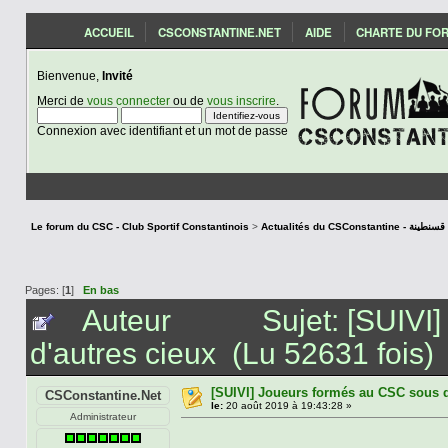
ACCUEIL
CSCONSTANTINE.NET
AIDE
CHARTE DU FO
Bienvenue,
Invité
Merci de
vous connecter
ou de
vous inscrire
.
Connexion avec identifiant et un mot de passe
Le forum du CSC - Club Sportif Constantinois
>
Actualités du CSCon
Pages: [
1
]
En bas
Auteur
Sujet: [SUIVI
d'autres cieux (Lu 52631 fois)
[SUIVI] Joueurs formés au CSC sous d
CSConstantine.Net
le:
20 août 2019 à 19:43:28 »
Administrateur