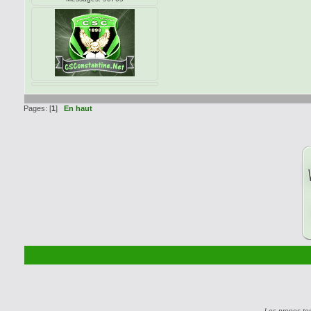
Pages: [
1
]
En haut
Les propos te