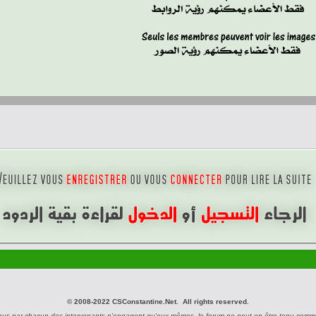
© 2008-2022 CSConstantine.Net. All rights reserved.
nus par chacun des intervenants n'engagent qu'eux-mêmes, le forum ne peut en être tenu comm