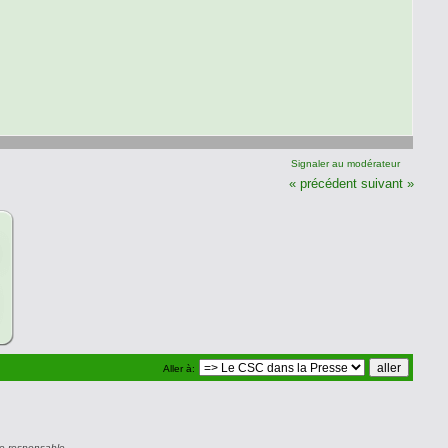
Signaler au modérateur
« précédent
suivant »
Aller à:
e responsable.