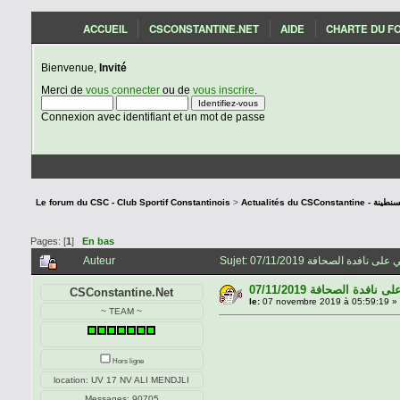
ACCUEIL
CSCONSTANTINE.NET
AIDE
CHARTE DU F
Bienvenue,
Invité
Merci de
vous connecter
ou de
vous inscrire
.
Connexion avec identifiant et un mot de passe
Le forum du CSC - Club Sportif Constantinois
>
Actualités du C
Pages: [
1
]
En bas
Auteur
07/11/2019 دة الصحافة
CSConstantine.Net
le:
07 novembre 2019 à 05:59:19 »
~ TEAM ~
Hors ligne
location: UV 17 NV ALI MENDJLI
Messages: 90705