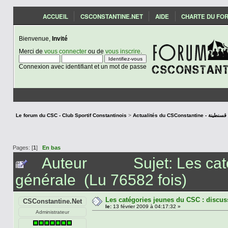
ACCUEIL
CSCONSTANTINE.NET
AIDE
CHARTE DU FO
Bienvenue,
Invité
Merci de
vous connecter
ou de
vous inscrire
.
Connexion avec identifiant et un mot de passe
Le forum du CSC - Club Sportif Constantinois
>
Actualités du CSCon
Pages: [
1
]
En bas
Auteur
Sujet: Les ca
générale (Lu 76582 fois)
Les catégories jeunes du CSC : discus
CSConstantine.Net
le:
13 février 2009 à 04:17:32 »
Administrateur