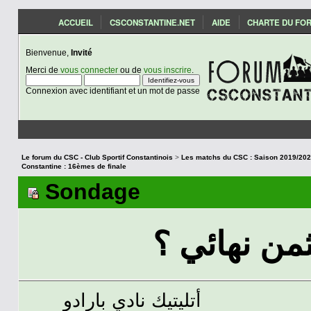
ACCUEIL
CSCONSTANTINE.NET
AIDE
CHARTE DU FO
Bienvenue,
Invité
Merci de
vous connecter
ou de
vous inscrire
.
Connexion avec identifiant et un mot de passe
Le forum du CSC - Club Sportif Constantinois
>
Constantine : 16èmes de finale
Sondage
من نهائي ؟
أتليتيك نادي بارادو