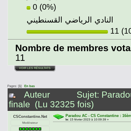
0 (0%)
النادي الرياضي القسنطيني
11 (1
Nombre de membres votant
11
VOIR LES RÉSULTATS
Pages: [
1
]
En bas
Auteur
Sujet: Parad
finale (Lu 32325 fois)
Paradou AC - CS Constantine : 16èm
CSConstantine.Net
le:
15 février 2023 à 10:09:39 »
Modérateur