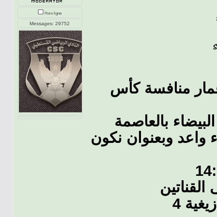
Hors ligne
Messages: 29752
غمار منافسة كأس
لدار البيضاء بالعاصمة
 واعد وبعنوان نكون
القناتين