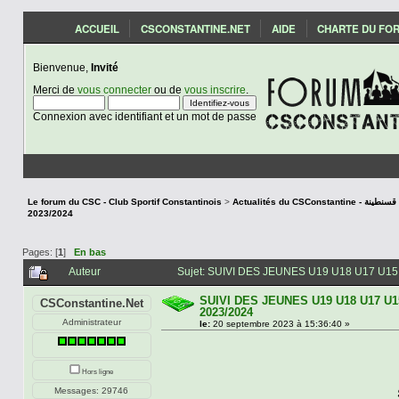
ACCUEIL
CSCONSTANTINE.NET
AIDE
CHARTE DU FO
Bienvenue,
Invité
Merci de
vous connecter
ou de
vous inscrire
.
Connexion avec identifiant et un mot de passe
Le forum du CSC - Club Sportif Constantinois
>
Actualités du CSCon
2023/2024
Pages: [
1
]
En bas
Auteur
Sujet: SUIVI DES JEUNES U19 U18 U17 U15 
SUIVI DES JEUNES U19 U18 U17 U
CSConstantine.Net
2023/2024
Administrateur
le:
20 septembre 2023 à 15:36:40 »
Hors ligne
Messages: 29746