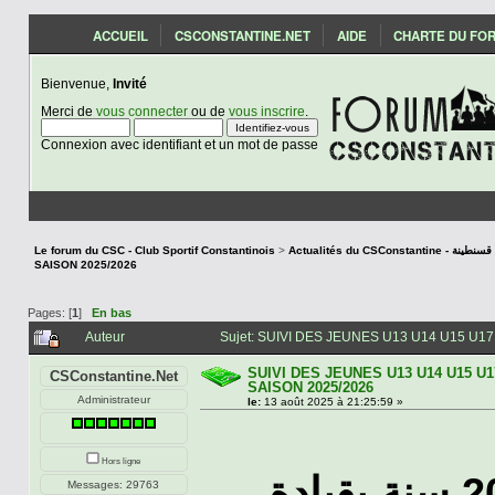
ACCUEIL
CSCONSTANTINE.NET
AIDE
CHARTE DU FO
Bienvenue,
Invité
Merci de
vous connecter
ou de
vous inscrire
.
Connexion avec identifiant et un mot de passe
Le forum du CSC - Club Sportif Constantinois
>
Actualités du CSCon
SAISON 2025/2026
Pages: [
1
]
En bas
Auteur
Sujet: SUIVI DES JEUNES U13 U14 U15 U17
SUIVI DES JEUNES U13 U14 U15 U1
CSConstantine.Net
SAISON 2025/2026
Administrateur
le:
13 août 2025 à 21:25:59 »
Hors ligne
اول حصة تدريبية لفريق فئة 20 سنة بقيادة
Messages: 29763