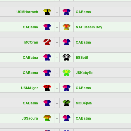
USMHarrach
-
CABatna
CABatna
-
NAHussein Dey
MCOran
-
CABatna
CABatna
-
ESSétif
CABatna
-
JSKabylie
USMAlger
-
CABatna
CABatna
-
MOBéjaia
JSSaoura
-
CABatna