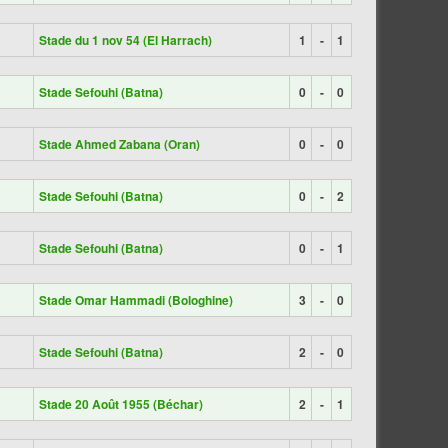
Stade du 1 nov 54 (El Harrach)
1
-
1
Stade Sefouhi (Batna)
0
-
0
Stade Ahmed Zabana (Oran)
0
-
0
Stade Sefouhi (Batna)
0
-
2
Stade Sefouhi (Batna)
0
-
1
Stade Omar Hammadi (Bologhine)
3
-
0
Stade Sefouhi (Batna)
2
-
0
Stade 20 Août 1955 (Béchar)
2
-
1