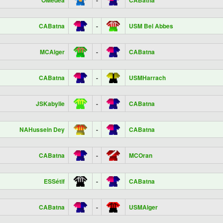
OMédéa
-
CABatna
CABatna
-
USM Bel Abbes
MCAlger
-
CABatna
CABatna
-
USMHarrach
JSKabylie
-
CABatna
NAHussein Dey
-
CABatna
CABatna
-
MCOran
ESSétif
-
CABatna
CABatna
-
USMAlger