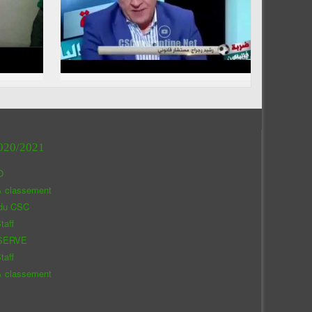
020/2021
O
& classement
 du CSC
taff
SERVE
taff
& classement