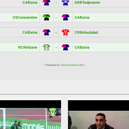
CABatna
-
DRBTadjenanet
CSConstantine
-
CABatna
CABatna
-
CRBélouizdad
RCRélizane
-
CABatna
:: Powered by
CSConstantine.Net
::