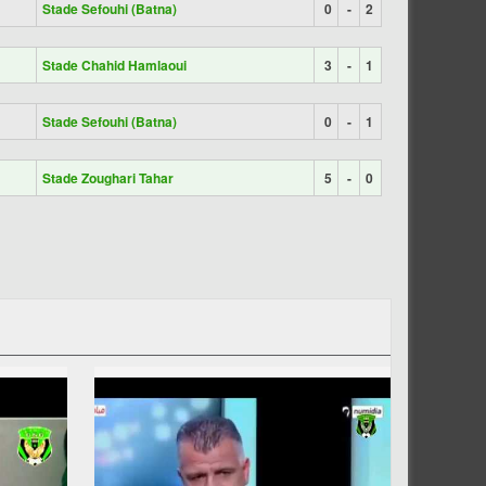
Stade Sefouhi (Batna)
0
-
2
Stade Chahid Hamlaoui
3
-
1
Stade Sefouhi (Batna)
0
-
1
Stade Zoughari Tahar
5
-
0