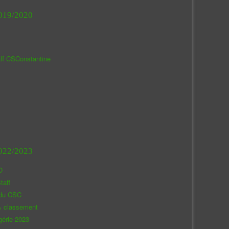
019/2020
aff CSConstantine
022/2023
O
taff
 du CSC
& classement
gérie 2023