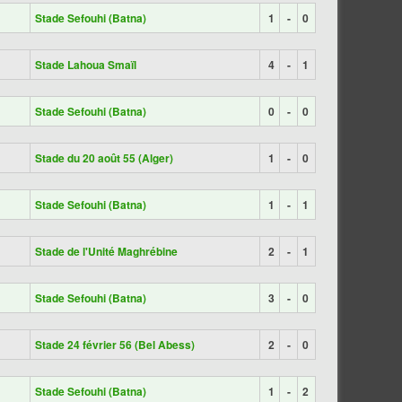
Stade Sefouhi (Batna)
1
-
0
Stade Lahoua Smaïl
4
-
1
Stade Sefouhi (Batna)
0
-
0
Stade du 20 août 55 (Alger)
1
-
0
Stade Sefouhi (Batna)
1
-
1
Stade de l'Unité Maghrébine
2
-
1
Stade Sefouhi (Batna)
3
-
0
Stade 24 février 56 (Bel Abess)
2
-
0
Stade Sefouhi (Batna)
1
-
2