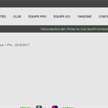
ITÉS
CLUB
ÉQUIPE PRO
ÉQUIPE U21
FANZONE
CONT
CSConstantine.Net | Portail du Club Sportif Constant
ue 1 Pro - 2016/2017