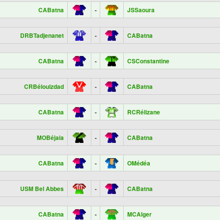
CABatna
-
JSSaoura
DRBTadjenanet
-
CABatna
CABatna
-
CSConstantine
CRBélouizdad
-
CABatna
CABatna
-
RCRélizane
MOBéjaia
-
CABatna
CABatna
-
OMédéa
USM Bel Abbes
-
CABatna
CABatna
-
MCAlger