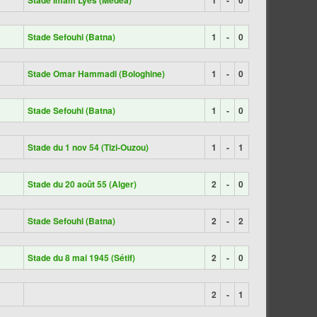
Stade Imam Lyes (Médéa)
1
-
0
Stade Sefouhi (Batna)
1
-
0
Stade Omar Hammadi (Bologhine)
1
-
0
Stade Sefouhi (Batna)
1
-
0
Stade du 1 nov 54 (Tizi-Ouzou)
1
-
1
Stade du 20 août 55 (Alger)
2
-
0
Stade Sefouhi (Batna)
2
-
2
Stade du 8 mai 1945 (Sétif)
2
-
0
2
-
1