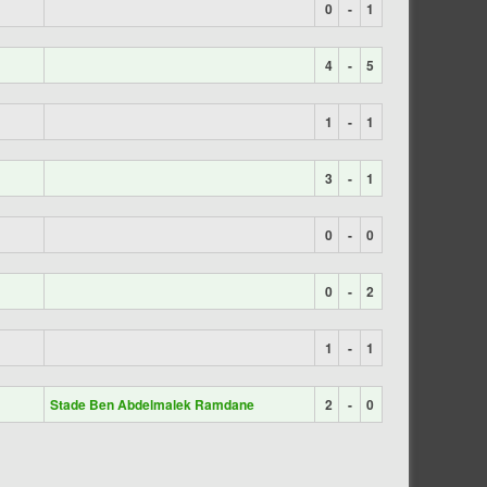
0
-
1
4
-
5
1
-
1
3
-
1
0
-
0
0
-
2
1
-
1
Stade Ben Abdelmalek Ramdane
2
-
0