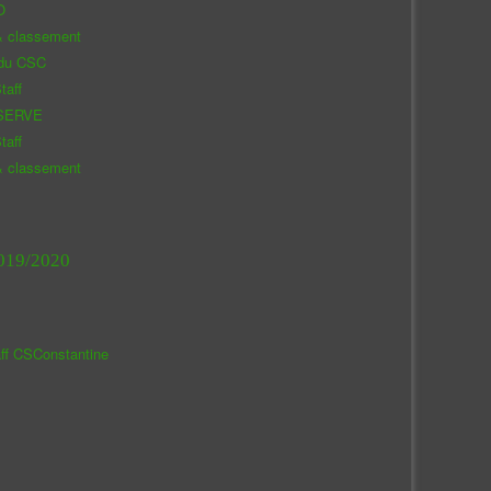
O
& classement
 du CSC
taff
SERVE
taff
& classement
019/2020
aff CSConstantine