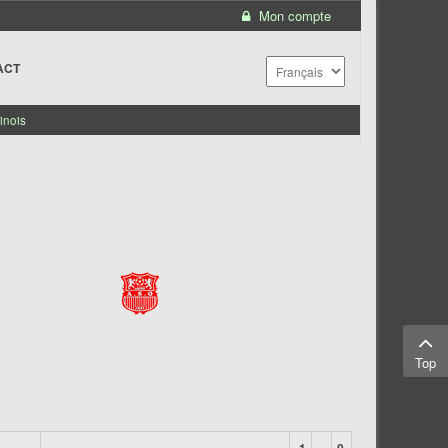
Mon compte
ACT
inois
Top