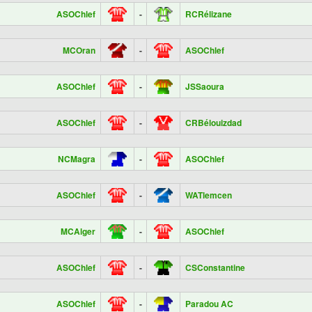
ASOChlef
-
RCRélizane
MCOran
-
ASOChlef
ASOChlef
-
JSSaoura
ASOChlef
-
CRBélouizdad
NCMagra
-
ASOChlef
ASOChlef
-
WATlemcen
MCAlger
-
ASOChlef
ASOChlef
-
CSConstantine
ASOChlef
-
Paradou AC