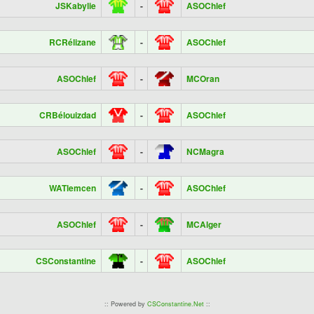
JSKabylie
-
ASOChlef
RCRélizane
-
ASOChlef
ASOChlef
-
MCOran
CRBélouizdad
-
ASOChlef
ASOChlef
-
NCMagra
WATlemcen
-
ASOChlef
ASOChlef
-
MCAlger
CSConstantine
-
ASOChlef
:: Powered by
CSConstantine.Net
::