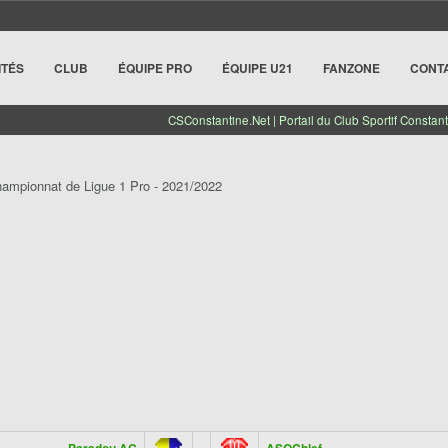
ITÉS
CLUB
ÉQUIPE PRO
ÉQUIPE U21
FANZONE
CONT
CSConstantine.Net | Portail du Club Sportif Constant
hampionnat de Ligue 1 Pro - 2021/2022