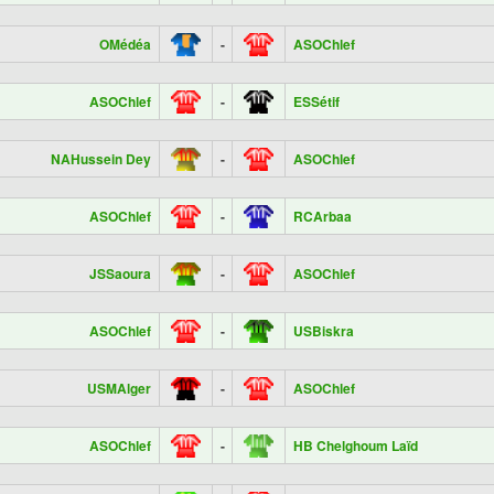
OMédéa
-
ASOChlef
ASOChlef
-
ESSétif
NAHussein Dey
-
ASOChlef
ASOChlef
-
RCArbaa
JSSaoura
-
ASOChlef
ASOChlef
-
USBiskra
USMAlger
-
ASOChlef
ASOChlef
-
HB Chelghoum Laïd