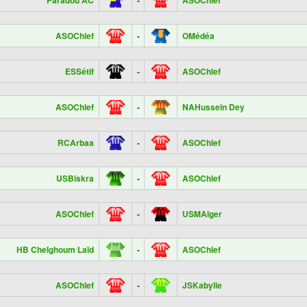
Paradou AC
-
ASOChlef
ASOChlef
-
OMédéa
ESSétif
-
ASOChlef
ASOChlef
-
NAHussein Dey
RCArbaa
-
ASOChlef
USBiskra
-
ASOChlef
ASOChlef
-
USMAlger
HB Chelghoum Laïd
-
ASOChlef
ASOChlef
-
JSKabylie