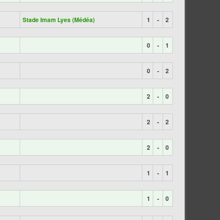
Stade Imam Lyes (Médéa)
1
-
2
0
-
1
0
-
2
2
-
0
2
-
2
2
-
0
1
-
1
1
-
0