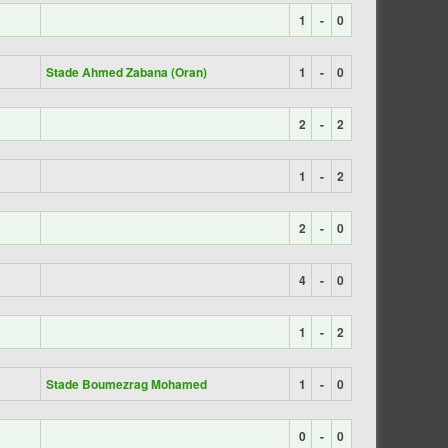
1
-
0
Stade Ahmed Zabana (Oran)
1
-
0
2
-
2
1
-
2
2
-
0
4
-
0
1
-
2
Stade Boumezrag Mohamed
1
-
0
0
-
0