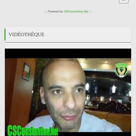
:: Powered by
CSConstantine.Net
::
VIDÉOTHÈQUE