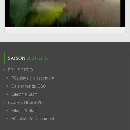
SAISON
2021/2022
ÉQUIPE PRO
Résultats & classement
Calendrier du CSC
Effectif & Staff
ÉQUIPE RÉSERVE
Effectif & Staff
Résultats & classement