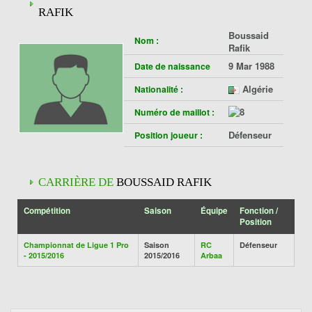
RAFIK
Boussaid
Nom :
Rafik
9 Mar 1988
Date de naissance
Algérie
Nationalité :
Numéro de maillot :
Défenseur
Position joueur :
CARRIÈRE DE
BOUSSAID RAFIK
Compétition
Saison
Équipe
Fonction /
Position
Championnat de Ligue 1 Pro
Saison
RC
Défenseur
- 2015/2016
2015/2016
Arbaa