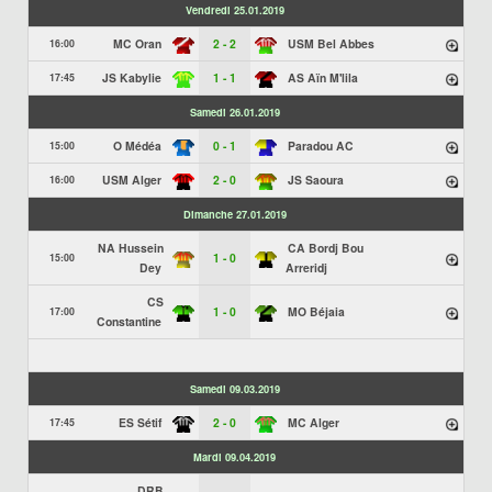
Vendredi 25.01.2019
MC Oran
2 - 2
USM Bel Abbes
16:00
JS Kabylie
1 - 1
AS Aïn M'lila
17:45
Samedi 26.01.2019
O Médéa
0 - 1
Paradou AC
15:00
USM Alger
2 - 0
JS Saoura
16:00
Dimanche 27.01.2019
NA Hussein
CA Bordj Bou
1 - 0
15:00
Dey
Arreridj
CS
1 - 0
MO Béjaia
17:00
Constantine
Samedi 09.03.2019
ES Sétif
2 - 0
MC Alger
17:45
Mardi 09.04.2019
DRB