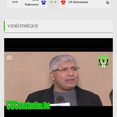
0 - 0
CR Bélouizdad
18:00
Tadjenanet
VIDÉOTHÈQUE