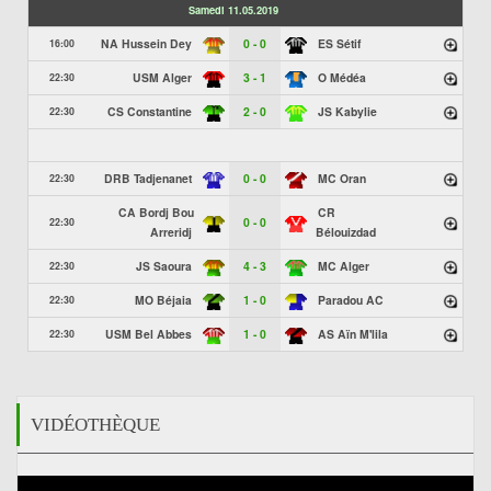
Samedi 11.05.2019
NA Hussein Dey
0 - 0
ES Sétif
16:00
USM Alger
3 - 1
O Médéa
22:30
CS Constantine
2 - 0
JS Kabylie
22:30
DRB Tadjenanet
0 - 0
MC Oran
22:30
CA Bordj Bou
CR
0 - 0
22:30
Arreridj
Bélouizdad
JS Saoura
4 - 3
MC Alger
22:30
MO Béjaia
1 - 0
Paradou AC
22:30
USM Bel Abbes
1 - 0
AS Aïn M'lila
22:30
VIDÉOTHÈQUE