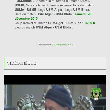
- USMBlida 0
, Score à la mi-temps du match
USMA -
USMB
, Score à la fin du temps règlementaire du match
USMA - USMB
, Logo
USM Alger
, Logo
USM Blida
.
Date du match
USM Alger - USM Blida :
samedi, 26
décembre 2015
.
Coup d'envoi du match
USMAlger - USMBlida
:
16:00 h
Lieu du match
USM Alger - USM Blida
:
:: Powered by
CSConstantine.Net
::
VIDÉOTHÈQUE