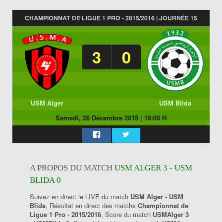
CHAMPIONNAT DE LIGUE 1 PRO - 2015/2016 | JOURNÉE 15
3
0
USM Alger
USM Blida
Samedi, 26 Décembre 2015
|
16:00 H
A PROPOS DU MATCH
USM ALGER 3 - USM
BLIDA 0
Suivez en direct le LIVE du match
USM Alger - USM
Blida
, Résultat en direct des matchs
Championnat de
Ligue 1 Pro - 2015/2016
, Score du match
USMAlger 3