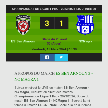
CHAMPIONNAT DE LIGUE 1 PRO - 2023/2024 | JOURNÉE 20
3
1
Stade du 20 août
ES Ben Aknoun
NCMagra
55 (Alger)
Vendredi, 15 Mars 2024
|
15:30
A PROPOS DU MATCH
ES BEN AKNOUN 3 -
NC MAGRA 1
Suivez en direct le LIVE du match
ES Ben Aknoun -
NC Magra
, Résultat en direct des matchs
Championnat de Ligue 1 Pro - 2023/2024
, Score du
match
ES Ben Aknoun 3 - NCMagra 1
, Score à la mi-
temps du match
ESBA - NCM
, Score à la fin du temps