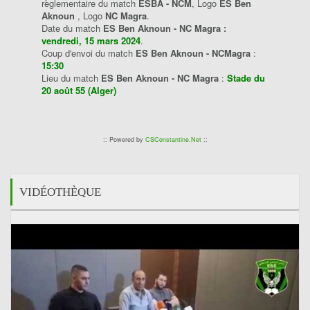
règlementaire du match
ESBA - NCM
, Logo
ES Ben
Aknoun
, Logo
NC Magra
.
Date du match
ES Ben Aknoun - NC Magra :
vendredi, 15 mars 2024
.
Coup d'envoi du match
ES Ben Aknoun - NCMagra
:
15:30
Lieu du match
ES Ben Aknoun - NC Magra
:
Stade du
20 août 55 (Alger)
:: Powered by
CSConstantine.Net
::
VIDÉOTHÈQUE