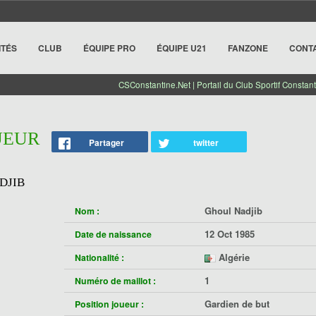
ITÉS
CLUB
ÉQUIPE PRO
ÉQUIPE U21
FANZONE
CONT
CSConstantine.Net | Portail du Club Sportif Constant
UEUR
Partager
twitter
DJIB
Ghoul Nadjib
Nom :
12 Oct 1985
Date de naissance
Algérie
Nationalité :
1
Numéro de maillot :
Gardien de but
Position joueur :