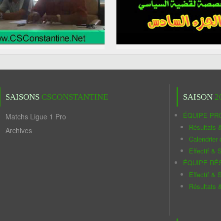
SAISONS
CSCONSTANTINE
SAISON
2
ÉQUIPE PR
Matchs Ligue 1 Pro
Résultats 
Archives
Calendrier
Effectif & S
ÉQUIPE RÉ
Effectif & S
Résultats 