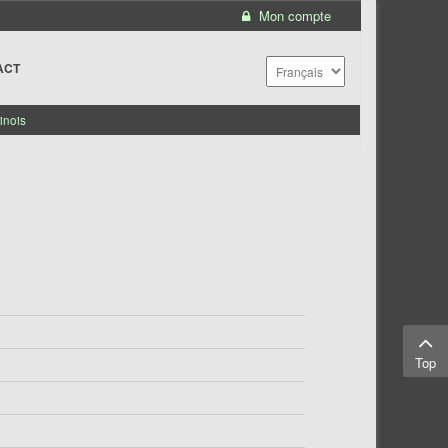
Mon compte
ACT
inois
Top