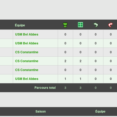
Équipe
USM Bel Abbes
0
0
0
0
USM Bel Abbes
0
0
0
0
CS Constantine
0
0
0
0
CS Constantine
2
2
0
0
CS Constantine
0
0
0
0
USM Bel Abbes
1
1
0
0
Parcours total
3
3
0
0
Saison
Équipe