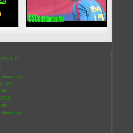
020/2021
O
& classement
 du CSC
taff
SERVE
taff
& classement