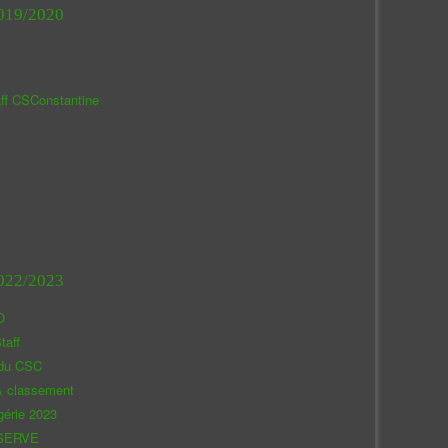
019/2020
aff CSConstantine
022/2023
O
taff
 du CSC
& classement
gérie 2023
SERVE