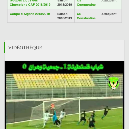
Goupes Ligue des
Saison
CS
Attaquant
Champions CAF 2018/2019
2018/2019
Constantine
Coupe d'Algérie 2018/2019
Saison
CS
Attaquant
2018/2019
Constantine
VIDÉOTHÈQUE