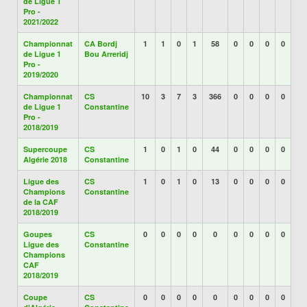
de Ligue 1
Pro -
2021/2022
Championnat
CA Bordj
1
1
0
1
58
0
0
0
0
de Ligue 1
Bou Arreridj
Pro -
2019/2020
Championnat
CS
10
3
7
3
366
0
0
0
0
de Ligue 1
Constantine
Pro -
2018/2019
Supercoupe
CS
1
0
1
0
44
0
0
0
0
Algérie 2018
Constantine
Ligue des
CS
1
0
1
0
13
0
0
0
0
Champions
Constantine
de la CAF
2018/2019
Goupes
CS
0
0
0
0
0
0
0
0
0
Ligue des
Constantine
Champions
CAF
2018/2019
Coupe
CS
0
0
0
0
0
0
0
0
0