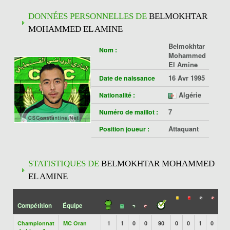
DONNÉES PERSONNELLES DE
BELMOKHTAR
MOHAMMED EL AMINE
Belmokhtar
Nom :
Mohammed
El Amine
16 Avr 1995
Date de naissance
Algérie
Nationalité :
7
Numéro de maillot :
Attaquant
Position joueur :
STATISTIQUES DE
BELMOKHTAR MOHAMMED
EL AMINE
Compétition
Équipe
Championnat
MC Oran
1
1
0
0
90
0
0
1
0