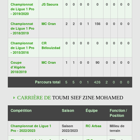
Championnat
JS Saoura
0
0
0
0
0
0
0
0
0
de Ligue 1 Pro
- 2019/2020
Championnat
MC Oran
2
2
0
1
156
0
0
0
0
de Ligue 1 Pro
- 2018/2019
Championnat
CR
0
0
0
0
0
0
0
0
0
de Ligue 1 Pro
Bélouizdad
- 2015/2016
Coupe
MC Oran
1
1
0
0
90
0
0
0
0
d'Algérie
2018/2019
Parcours total
5
5
0
1
426
2
0
0
0
CARRIÈRE DE
TOUMI SIEF ZINE MOHAMED
Compétition
Saison
Équipe
Fonction /
Position
Championnat de Ligue 1
Saison
RC Arbaa
Milieu de
Pro - 2022/2023
2022/2023
terrain