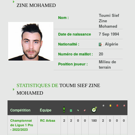
ZINE MOHAMED
Toumi Sief
Nom :
Zine
Mohamed
7 Sep 1994
Date de naissance
Algérie
Nationalité :
20
Numéro de maillot :
Milieu de
Position joueur :
terrain
STATISTIQUES DE
TOUMI SIEF ZINE
MOHAMED
Compétition
Équipe
Championnat
RC Arbaa
2
2
0
0
180
2
0
0
0
de Ligue 1 Pro
- 2022/2023