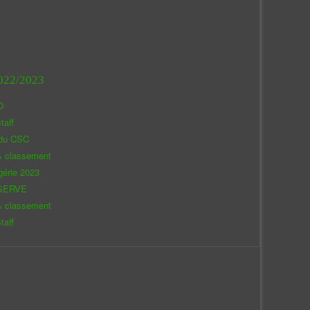
022/2023
O
taff
 du CSC
& classement
gérie 2023
SERVE
& classement
taff