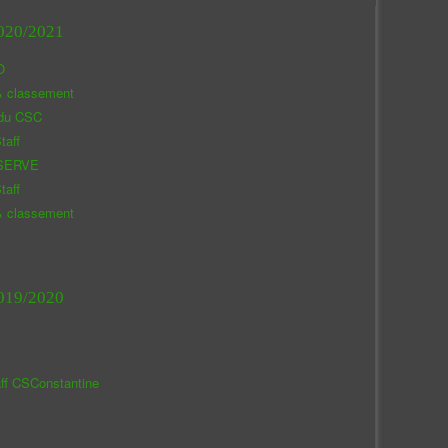
020/2021
O
& classement
 du CSC
taff
SERVE
taff
& classement
019/2020
aff CSConstantine