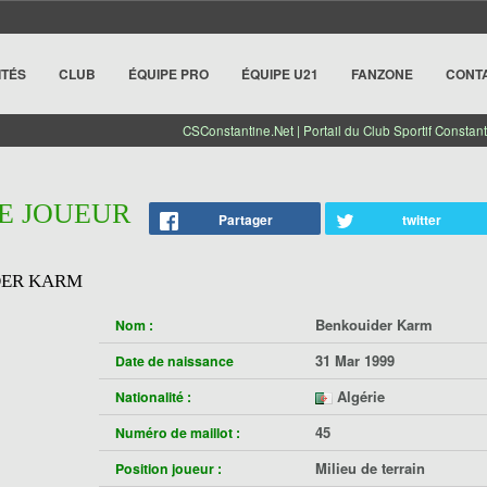
ITÉS
CLUB
ÉQUIPE PRO
ÉQUIPE U21
FANZONE
CONT
CSConstantine.Net | Portail du Club Sportif Constant
HE JOUEUR
Partager
twitter
DER KARM
Benkouider Karm
Nom :
31 Mar 1999
Date de naissance
Algérie
Nationalité :
45
Numéro de maillot :
Milieu de terrain
Position joueur :