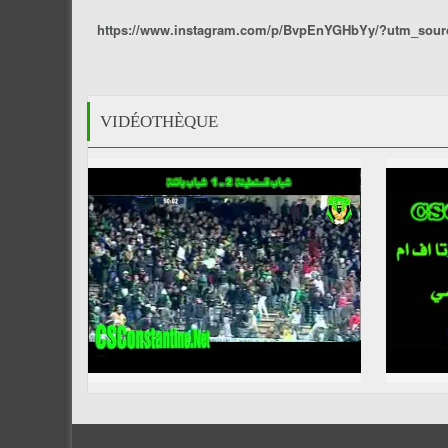
https://www.instagram.com/p/BvpEnYGHbYy/?utm_sour
VIDÉOTHÈQUE