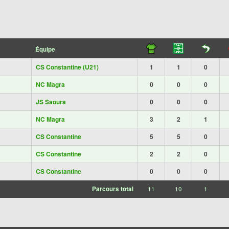
Équipe
CS Constantine (U21)
1
1
0
NC Magra
0
0
0
JS Saoura
0
0
0
NC Magra
3
2
1
CS Constantine
5
5
0
CS Constantine
2
2
0
CS Constantine
0
0
0
Parcours total
11
10
1