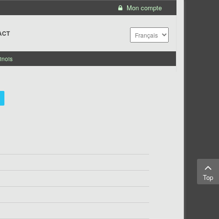
Mon compte
ACT
inois
Top