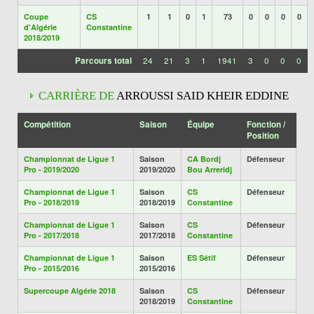
Coupe
CS
1
1
0
1
73
0
0
0
0
d'Algérie
Constantine
2018/2019
Parcours total
24
21
3
1
1941
3
0
0
0
CARRIÈRE DE
ARROUSSI SAID KHEIR EDDINE
Compétition
Saison
Équipe
Fonction /
Position
Championnat de Ligue 1
Saison
CA Bordj
Défenseur
Pro - 2019/2020
2019/2020
Bou Arreridj
Championnat de Ligue 1
Saison
CS
Défenseur
Pro - 2018/2019
2018/2019
Constantine
Championnat de Ligue 1
Saison
CS
Défenseur
Pro - 2017/2018
2017/2018
Constantine
Championnat de Ligue 1
Saison
ES Sétif
Défenseur
Pro - 2015/2016
2015/2016
Supercoupe Algérie 2018
Saison
CS
Défenseur
2018/2019
Constantine