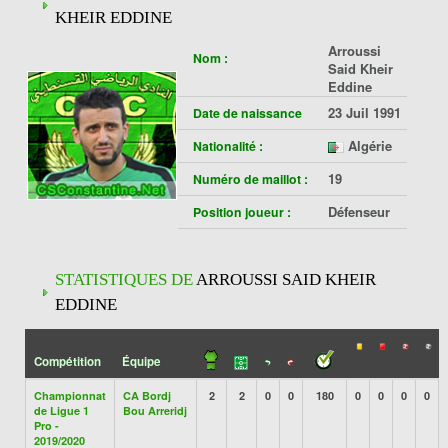
KHEIR EDDINE
Arroussi
Nom :
Said Kheir
Eddine
23 Juil 1991
Date de naissance
Algérie
Nationalité :
19
Numéro de maillot :
Défenseur
Position joueur :
STATISTIQUES DE
ARROUSSI SAID KHEIR
EDDINE
Compétition
Équipe
Championnat
CA Bordj
2
2
0
0
180
0
0
0
0
de Ligue 1
Bou Arreridj
Pro -
2019/2020