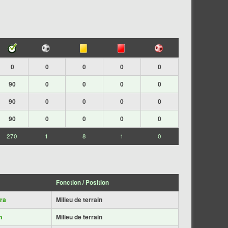
0
0
0
0
0
90
0
0
0
0
90
0
0
0
0
90
0
0
0
0
270
1
8
1
0
Fonction / Position
ra
Milieu de terrain
n
Milieu de terrain