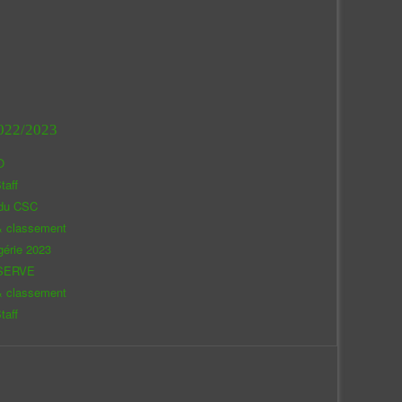
022/2023
O
taff
 du CSC
& classement
gérie 2023
SERVE
& classement
taff