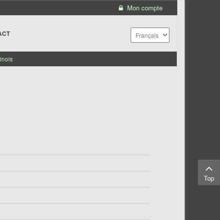
Mon compte
ACT
inois
Top