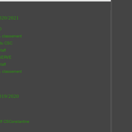
020/2021
O
& classement
 du CSC
taff
SERVE
taff
& classement
019/2020
aff CSConstantine