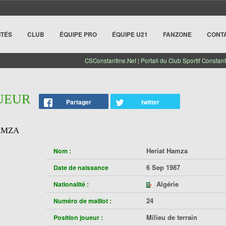
ITÉS
CLUB
ÉQUIPE PRO
ÉQUIPE U21
FANZONE
CONT
CSConstantine.Net | Portail du Club Sportif Constant
OUEUR
Partager
twitter
AMZA
Heriat Hamza
Nom :
6 Sep 1987
Date de naissance
Algérie
Nationalité :
24
Numéro de maillot :
Milieu de terrain
Position joueur :