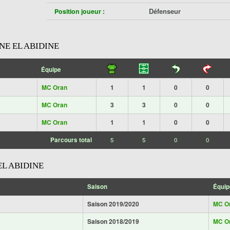
Défenseur
Position joueur :
E EL ABIDINE
Équipe
MC Oran
1
1
0
0
MC Oran
3
3
0
0
MC Oran
1
1
0
0
Parcours total
5
5
0
0
L ABIDINE
Saison
Équip
Saison 2019/2020
MC O
Saison 2018/2019
MC O