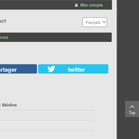
Mon compte
ACT
inois
rtager
twitter
 Abidine
Top