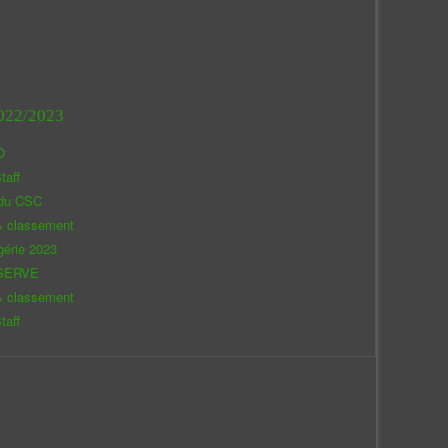
022/2023
O
taff
 du CSC
& classement
gérie 2023
SERVE
& classement
taff