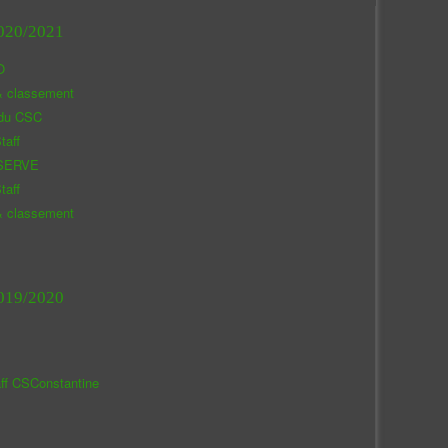
020/2021
O
& classement
 du CSC
taff
SERVE
taff
& classement
019/2020
aff CSConstantine