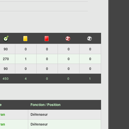
90
0
0
0
0
270
1
0
0
0
90
0
0
0
0
450
4
0
0
1
e
Fonction / Position
ran
Défenseur
ran
Défenseur