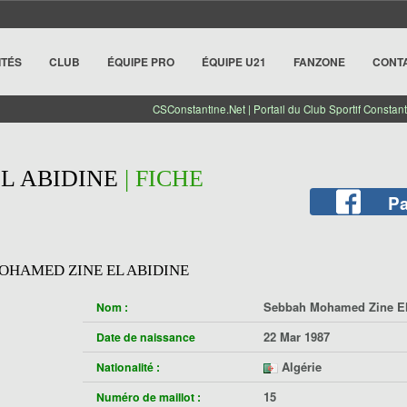
ITÉS
CLUB
ÉQUIPE PRO
ÉQUIPE U21
FANZONE
CONT
CSConstantine.Net | Portail du Club Sportif Constant
L ABIDINE
| FICHE
Pa
OHAMED ZINE EL ABIDINE
Sebbah Mohamed Zine El
Nom :
22 Mar 1987
Date de naissance
Algérie
Nationalité :
15
Numéro de maillot :