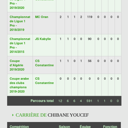
Pro -
2019/2020
Championnat
MC Oran
2
1
1
2
119
0
0
0
0
de Ligue 1
Pro -
2018/2019
Championnat
JS Kabylie
1
1
0
0
90
0
0
0
0
de Ligue 1
Pro -
2014/2015
Coupe
CS
1
1
0
1
56
0
0
0
0
d'Algérie
Constantine
2019/2020
Coupe arabe
CS
0
0
0
0
0
0
0
0
0
des clubs
Constantine
champions
2019-2020
Parcours total
12
6
6
4
591
1
1
0
0
CARRIÈRE DE
CHIBANE YOUCEF
Compétition
Saison
Équipe
Fonction