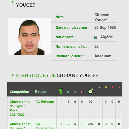
YOUCEF
Chibane
Nom :
Youcef
23 Sep 1988
Date de naissance
Algérie
Nationalité :
22
Numéro de maillot :
Attaquant
Position joueur :
STATISTIQUES DE
CHIBANE YOUCEF
Compétition
Équipe
Championnat
RC Rélizane
1
1
0
0
90
1
0
0
0
de Ligue 1
Pro -
2021/2022
Championnat
CS
7
2
5
1
236
0
0
0
0
de Ligue 1
Constantine