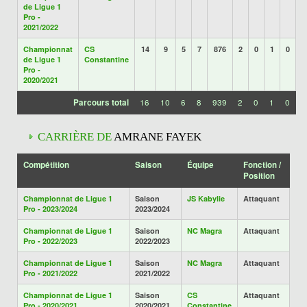
de Ligue 1
Pro -
2021/2022
Championnat
CS
14
9
5
7
876
2
0
1
0
de Ligue 1
Constantine
Pro -
2020/2021
Parcours total
16
10
6
8
939
2
0
1
0
CARRIÈRE DE
AMRANE FAYEK
Compétition
Saison
Équipe
Fonction /
Position
Championnat de Ligue 1
Saison
JS Kabylie
Attaquant
Pro - 2023/2024
2023/2024
Championnat de Ligue 1
Saison
NC Magra
Attaquant
Pro - 2022/2023
2022/2023
Championnat de Ligue 1
Saison
NC Magra
Attaquant
Pro - 2021/2022
2021/2022
Championnat de Ligue 1
Saison
CS
Attaquant
Pro - 2020/2021
2020/2021
Constantine