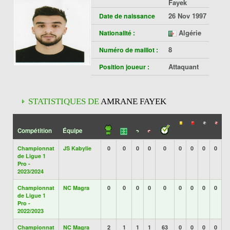
Fayek
26 Nov 1997
Date de naissance
Algérie
Nationalité :
8
Numéro de maillot :
Attaquant
Position joueur :
STATISTIQUES DE
AMRANE FAYEK
Compétition
Équipe
Championnat
JS Kabylie
0
0
0
0
0
0
0
0
0
de Ligue 1
Pro -
2023/2024
Championnat
NC Magra
0
0
0
0
0
0
0
0
0
de Ligue 1
Pro -
2022/2023
Championnat
NC Magra
2
1
1
1
63
0
0
0
0