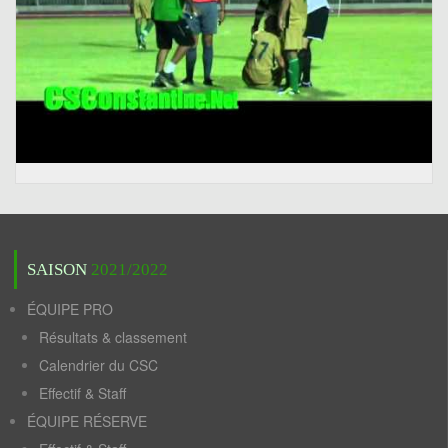
SAISON
2021/2022
ÉQUIPE PRO
Résultats & classement
Calendrier du CSC
Effectif & Staff
ÉQUIPE RÉSERVE