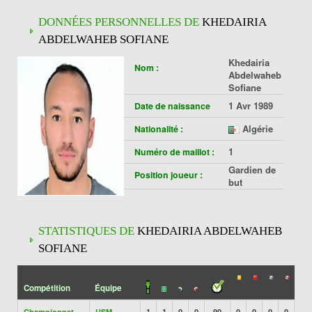
DONNÉES PERSONNELLES DE
KHEDAIRIA
ABDELWAHEB SOFIANE
Khedairia
Nom :
Abdelwaheb
Sofiane
1 Avr 1989
Date de naissance
Algérie
Nationalité :
1
Numéro de maillot :
Gardien de
Position joueur :
but
STATISTIQUES DE
KHEDAIRIA ABDELWAHEB
SOFIANE
Compétition
Équipe
Championnat
USM
1
1
0
0
90
0
0
0
0