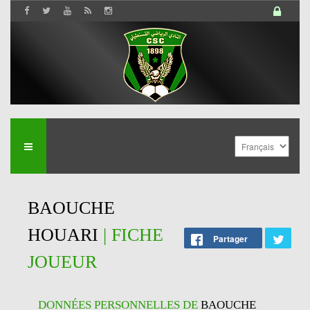
BAOUCHE
HOUARI
| FICHE
Partager
JOUEUR
DONNÉES PERSONNELLES DE
BAOUCHE