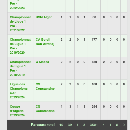
Pro -
2022/2023
Championnat
USM Alger
1
1
0
1
60
0
0
0
0
de Ligue 1
Pro -
2021/2022
Championnat
CA Bordj
2
2
0
1
177
0
0
0
0
de Ligue 1
Bou Arreridj
Pro -
2019/2020
Championnat
O Médéa
2
2
0
0
180
2
0
0
0
de Ligue 1
Pro -
2018/2019
Ligue des
CS
2
2
0
0
180
0
0
0
0
Champions
Constantine
CAF
2023/2024
Coupe
CS
4
3
1
1
294
0
0
0
0
d'Algérie
Constantine
2023/2024
Parcours total
40
39
1
3
3501
4
1
0
0