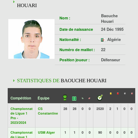
HOUARI
Baouche
Nom :
Houari
24 Déc 1995
Date de naissance
Algérie
Nationalité :
22
Numéro de maillot :
Défenseur
Position joueur :
STATISTIQUES DE
BAOUCHE HOUARI
Compétition
Équipe
Championnat
CS
28
28
0
0
2520
2
1
0
0
de Ligue 1
Constantine
Pro -
2023/2024
Championnat
USM Alger
1
1
0
0
90
0
0
0
0
de Ligue 1