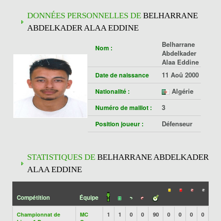
DONNÉES PERSONNELLES DE
BELHARRANE
ABDELKADER ALAA EDDINE
Belharrane
Nom :
Abdelkader
Alaa Eddine
11 Aoû 2000
Date de naissance
Algérie
Nationalité :
3
Numéro de maillot :
Défenseur
Position joueur :
STATISTIQUES DE
BELHARRANE ABDELKADER
ALAA EDDINE
Compétition
Équipe
Championnat de
MC
1
1
0
0
90
0
0
0
0