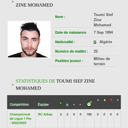
ZINE MOHAMED
Toumi Sief
Nom :
Zine
Mohamed
7 Sep 1994
Date de naissance
Algérie
Nationalité :
22
Numéro de maillot :
Milieu de
Position joueur :
terrain
STATISTIQUES DE
TOUMI SIEF ZINE
MOHAMED
Compétition
Équipe
Championnat
RC Arbaa
2
2
0
0
180
2
0
0
0
de Ligue 1 Pro
- 2022/2023