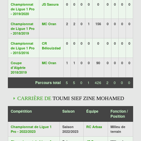
Championnat
JS Saoura
0
0
0
0
0
0
0
0
0
de Ligue 1 Pro
- 2019/2020
Championnat
MC Oran
2
2
0
1
156
0
0
0
0
de Ligue 1 Pro
- 2018/2019
Championnat
CR
0
0
0
0
0
0
0
0
0
de Ligue 1 Pro
Bélouizdad
- 2015/2016
Coupe
MC Oran
1
1
0
0
90
0
0
0
0
d'Algérie
2018/2019
Parcours total
5
5
0
1
426
2
0
0
0
CARRIÈRE DE
TOUMI SIEF ZINE MOHAMED
Compétition
Saison
Équipe
Fonction /
Position
Championnat de Ligue 1
Saison
RC Arbaa
Milieu de
Pro - 2022/2023
2022/2023
terrain