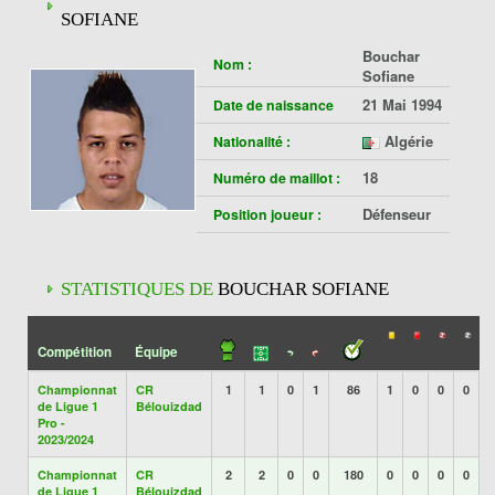
SOFIANE
Bouchar
Nom :
Sofiane
21 Mai 1994
Date de naissance
Algérie
Nationalité :
18
Numéro de maillot :
Défenseur
Position joueur :
STATISTIQUES DE
BOUCHAR SOFIANE
Compétition
Équipe
Championnat
CR
1
1
0
1
86
1
0
0
0
de Ligue 1
Bélouizdad
Pro -
2023/2024
Championnat
CR
2
2
0
0
180
0
0
0
0
de Ligue 1
Bélouizdad