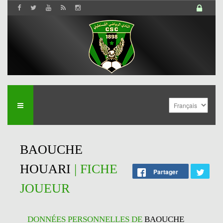
BAOUCHE
HOUARI
| FICHE
Partager
JOUEUR
DONNÉES PERSONNELLES DE
BAOUCHE