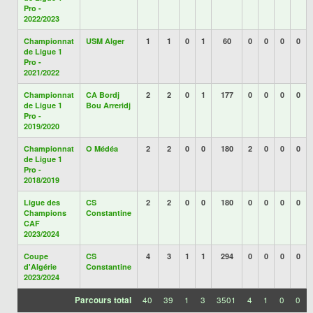
Pro -
2022/2023
Championnat
USM Alger
1
1
0
1
60
0
0
0
0
de Ligue 1
Pro -
2021/2022
Championnat
CA Bordj
2
2
0
1
177
0
0
0
0
de Ligue 1
Bou Arreridj
Pro -
2019/2020
Championnat
O Médéa
2
2
0
0
180
2
0
0
0
de Ligue 1
Pro -
2018/2019
Ligue des
CS
2
2
0
0
180
0
0
0
0
Champions
Constantine
CAF
2023/2024
Coupe
CS
4
3
1
1
294
0
0
0
0
d'Algérie
Constantine
2023/2024
Parcours total
40
39
1
3
3501
4
1
0
0