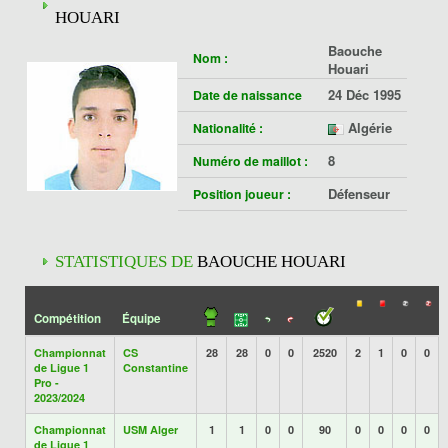
HOUARI
Baouche
Nom :
Houari
24 Déc 1995
Date de naissance
Algérie
Nationalité :
8
Numéro de maillot :
Défenseur
Position joueur :
STATISTIQUES DE
BAOUCHE HOUARI
Compétition
Équipe
Championnat
CS
28
28
0
0
2520
2
1
0
0
de Ligue 1
Constantine
Pro -
2023/2024
Championnat
USM Alger
1
1
0
0
90
0
0
0
0
de Ligue 1