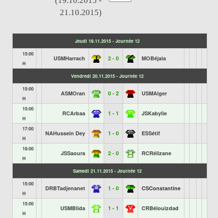
(19.10.2015 -
21.10.2015)
Jeudi 19.11.2015 - Journée 12
15:00
USMHarrach
2 - 0
MOBéjaia
H
Vendredi 20.11.2015 - Journée 12
15:00
ASMOran
0 - 2
USMAlger
H
15:00
RCArbaa
1 - 1
JSKabylie
H
17:00
NAHussein Dey
1 - 0
ESSétif
H
18:00
JSSaoura
2 - 0
RCRélizane
H
Samedi 21.11.2015 - Journée 12
15:00
DRBTadjenanet
1 - 0
CSConstantine
H
15:00
USMBlida
1 - 1
CRBélouizdad
H