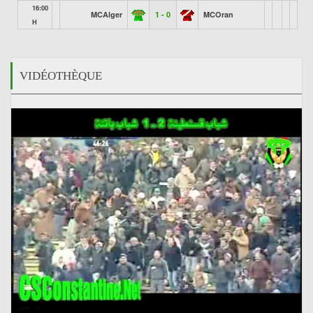
16:00
MCAlger
1 - 0
MCOran
H
VIDÉOTHÈQUE