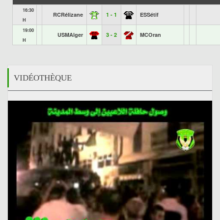
16:30
RCRélizane
1 - 1
ESSétif
H
19:00
USMAlger
3 - 2
MCOran
H
VIDÉOTHÈQUE