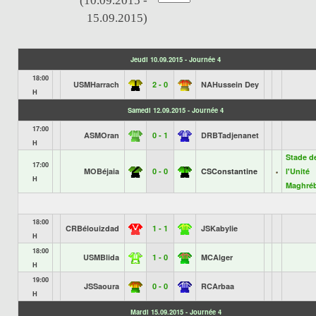
(10.09.2015 -
15.09.2015)
Jeudi 10.09.2015 - Journée 4
18:00
USMHarrach
2 - 0
NAHussein Dey
H
Samedi 12.09.2015 - Journée 4
17:00
ASMOran
0 - 1
DRBTadjenanet
H
Stade d
17:00
MOBéjaia
0 - 0
CSConstantine
l'Unité
H
Maghré
18:00
CRBélouizdad
1 - 1
JSKabylie
H
18:00
USMBlida
1 - 0
MCAlger
H
19:00
JSSaoura
0 - 0
RCArbaa
H
Mardi 15.09.2015 - Journée 4