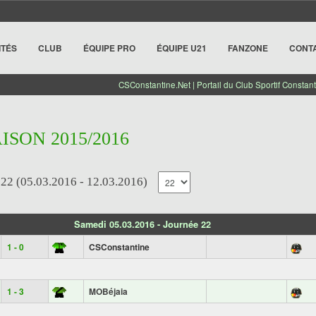
ITÉS
CLUB
ÉQUIPE PRO
ÉQUIPE U21
FANZONE
CONT
CSConstantine.Net | Portail du Club Sportif Constant
AISON 2015/2016
 (05.03.2016 - 12.03.2016)
Samedi 05.03.2016 - Journée 22
1 - 0
CSConstantine
1 - 3
MOBéjaia