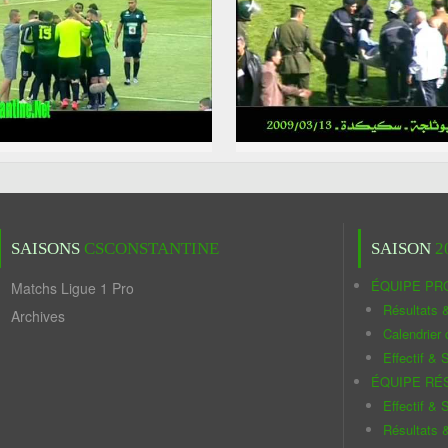
SAISONS
CSCONSTANTINE
SAISON
2
ÉQUIPE PR
Matchs Ligue 1 Pro
Résultats 
Archives
Calendrier
Effectif & S
ÉQUIPE RÉ
Effectif & S
Résultats 