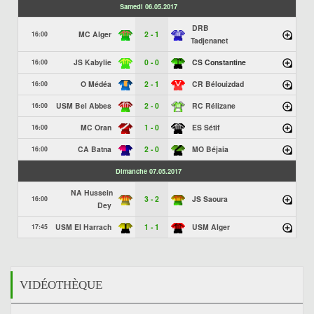
Samedi 06.05.2017
DRB
MC Alger
2 - 1
16:00
Tadjenanet
JS Kabylie
0 - 0
CS Constantine
16:00
O Médéa
2 - 1
CR Bélouizdad
16:00
USM Bel Abbes
2 - 0
RC Rélizane
16:00
MC Oran
1 - 0
ES Sétif
16:00
CA Batna
2 - 0
MO Béjaia
16:00
Dimanche 07.05.2017
NA Hussein
3 - 2
JS Saoura
16:00
Dey
USM El Harrach
1 - 1
USM Alger
17:45
VIDÉOTHÈQUE