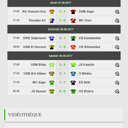
Jeudi 07.09.2017
NA Hussein Dey
1 - 1
USM Alger
17:00
Paradou AC
1 - 0
MC Oran
17:45
Vendredi 08.09.2017
DRB Tadjenanet
2 - 1
CS Constantine
17:00
USM El Harrach
1 - 2
CR Bélouizdad
18:00
Samedi 09.09.2017
USM Blida
2 - 3
JS Kabylie
17:00
USM Bel Abbes
2 - 1
O Médéa
17:00
MC Alger
1 - 1
ES Sétif
17:45
JS Saoura
2 - 0
US Biskra
20:45
VIDÉOTHÈQUE