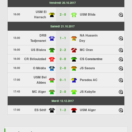
Vendredi 20.10.2017
USM El
2 - 0
USM Blida
16:00
Harrach
Samedi 21.10.2017
DRB
NA Hussein
1 - 1
15:00
Tadjenanet
Dey
US Biskra
2 - 2
MC Oran
16:00
CR Bélouizdad
0 - 0
CS Constantine
16:00
O Médéa
2 - 0
JS Saoura
16:00
USM Bel
0 - 1
Paradou AC
17:00
Abbes
MC Alger
2 - 0
JS Kabylie
17:45
Mardi 12.12.2017
ES Sétif
1 - 2
USM Alger
17:00