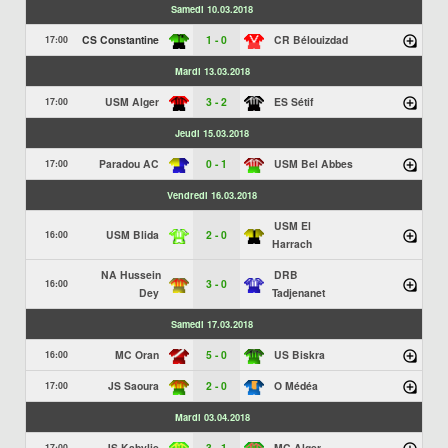
Samedi 10.03.2018
CS Constantine
1 - 0
CR Bélouizdad
17:00
Mardi 13.03.2018
USM Alger
3 - 2
ES Sétif
17:00
Jeudi 15.03.2018
Paradou AC
0 - 1
USM Bel Abbes
17:00
Vendredi 16.03.2018
USM El
USM Blida
2 - 0
16:00
Harrach
NA Hussein
DRB
3 - 0
16:00
Dey
Tadjenanet
Samedi 17.03.2018
MC Oran
5 - 0
US Biskra
16:00
JS Saoura
2 - 0
O Médéa
17:00
Mardi 03.04.2018
JS Kabylie
3 - 1
MC Alger
17:00