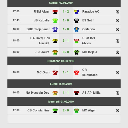
Samedi 02.03.2019
USM Alger
1 - 2
Paradou AC
17:00
JS Kabylie
1 - 0
ES Sétif
17:45
DRB Tadjenanet
1 - 0
O Médéa
18:00
CA Bordj Bou
USM Bel
3 - 1
18:00
Arreridj
Abbes
JS Saoura
0 - 0
MO Béjaia
18:00
Dimanche 03.03.2019
CR
MC Oran
1 - 1
16:00
Bélouizdad
Lundi 15.04.2019
NA Hussein Dey
1 - 1
AS Aïn M'lila
16:00
Mercredi 01.05.2019
CS Constantine
2 - 0
MC Alger
17:00