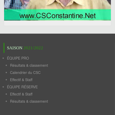
SAISON
2021/2022
ÉQUIPE PRO
Résultats & classement
Calendrier du CSC
Effectif & Staff
ÉQUIPE RÉSERVE
Effectif & Staff
Résultats & classement