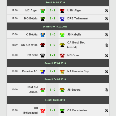
Jeudi 14.03.2019
MC Alger
3 - 2
USM Alger
17:00
MO Béjaia
2 - 2
DRB Tadjenanet
17:00
Dimanche 17.03.2019
O Médéa
1 - 0
JS Kabylie
15:00
CA Bordj Bou
AS Aïn M'lila
1 - 0
15:00
Arreridj
ES Sétif
4 - 1
MC Oran
16:00
Samedi 27.04.2019
Paradou AC
2 - 1
NA Hussein Dey
16:00
Samedi 04.05.2019
USM Bel
1 - 0
JS Saoura
16:00
Abbes
Lundi 06.05.2019
CR
2 - 1
CS Constantine
16:00
Bélouizdad