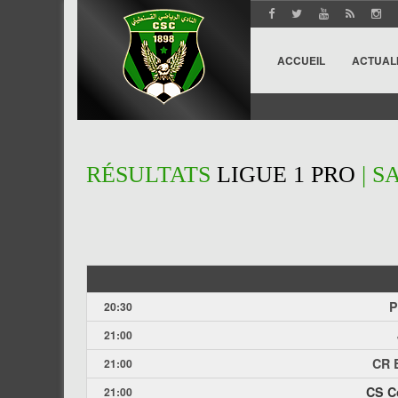
ACCUEIL
ACTUAL
RÉSULTATS
LIGUE 1 PRO
| S
P
20:30
21:00
CR 
21:00
CS C
21:00