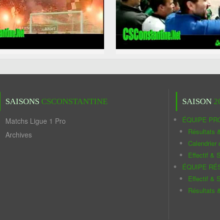
SAISONS
CSCONSTANTINE
SAISON
2
ÉQUIPE PR
Matchs Ligue 1 Pro
Résultats 
Archives
Calendrier
Effectif & S
ÉQUIPE RÉ
Effectif & S
Résultats 