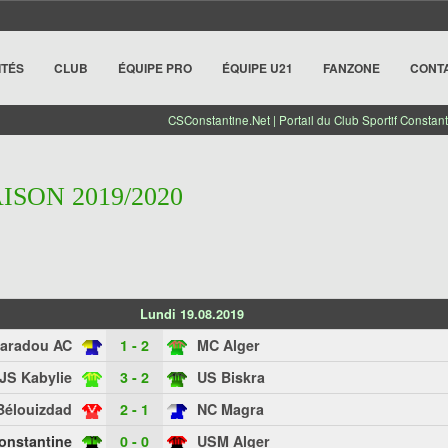
ITÉS
CLUB
ÉQUIPE PRO
ÉQUIPE U21
FANZONE
CONT
CSConstantine.Net | Portail du Club Sportif Constant
AISON 2019/2020
Lundi 19.08.2019
aradou AC
1 - 2
MC Alger
JS Kabylie
3 - 2
US Biskra
Bélouizdad
2 - 1
NC Magra
onstantine
0 - 0
USM Alger