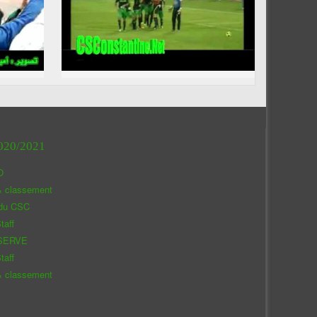
020/2021
O
& classement
 du CSC
taff
SERVE
taff
& classement