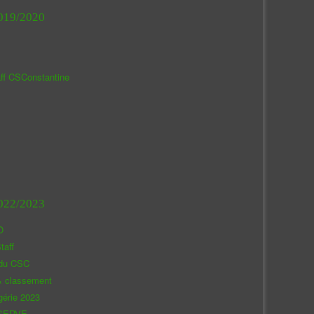
019/2020
aff CSConstantine
022/2023
O
taff
 du CSC
& classement
gérie 2023
SERVE