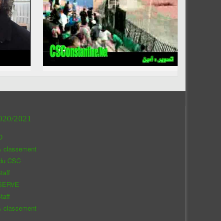
020/2021
O
& classement
 du CSC
taff
SERVE
taff
& classement