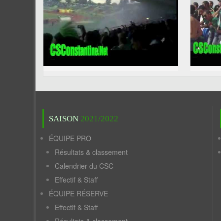
SAISON
2021/2022
ÉQUIPE PRO
Résultats & classement
Calendrier du CSC
Effectif & Staff
ÉQUIPE RÉSERVE
Effectif & Staff