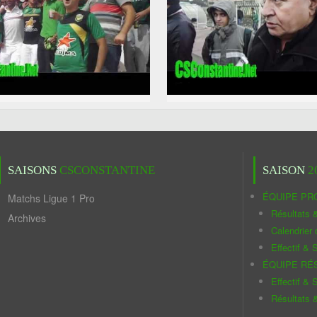
SAISONS
CSCONSTANTINE
SAISON
2
ÉQUIPE PR
Matchs Ligue 1 Pro
Résultats 
Archives
Calendrier
Effectif & S
ÉQUIPE RÉ
Effectif & S
Résultats 