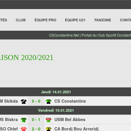
ITÉS
CLUB
ÉQUIPE PRO
ÉQUIPE U21
FANZONE
CONT
CSConstantine.Net | Portail du Club Sportif Constant
AISON 2020/2021
Jeudi 14.01.2021
M Skikda
0 - 0
CS Constantine
Vendredi 15.01.2021
US Biskra
0 - 1
USM Bel Abbes
SO Chlef
2 - 0
CA Bordj Bou Arreridj