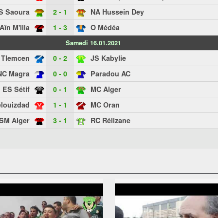
S Saoura
2 - 1
NA Hussein Dey
Aïn M'lila
1 - 3
O Médéa
Samedi 16.01.2021
 Tlemcen
0 - 2
JS Kabylie
NC Magra
0 - 0
Paradou AC
ES Sétif
0 - 1
MC Alger
louizdad
1 - 1
MC Oran
SM Alger
3 - 1
RC Rélizane