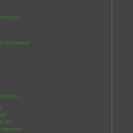
019/2020
aff CSConstantine
022/2023
O
taff
 du CSC
& classement